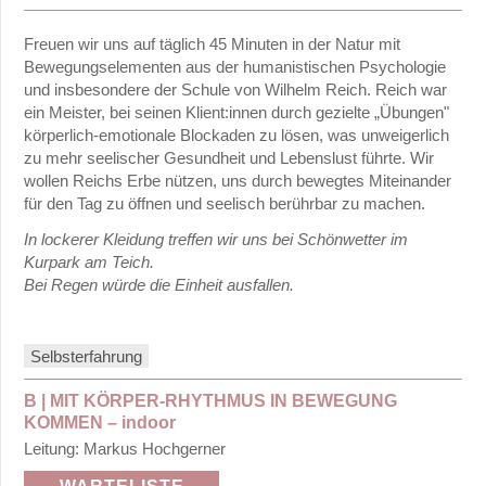
bis
12.25
Freuen wir uns auf täglich 45 Minuten in der Natur mit
Uhr
Bewegungselementen aus der humanistischen Psychologie
und insbesondere der Schule von Wilhelm Reich. Reich war
201
ein Meister, bei seinen Klient:innen durch gezielte „Übungen"
–
körperlich-emotionale Blockaden zu lösen, was unweigerlich
211:
zu mehr seelischer Gesundheit und Lebenslust führte. Wir
wollen Reichs Erbe nützen, uns durch bewegtes Miteinander
15.30
für den Tag zu öffnen und seelisch berührbar zu machen.
bis
In lockerer Kleidung treffen wir uns bei Schönwetter im
17.25
Kurpark am Teich.
Uhr
Bei Regen würde die Einheit ausfallen.
301
–
Selbsterfahrung
311:
17.30
B | MIT KÖRPER-RHYTHMUS IN BEWEGUNG
bis
KOMMEN –
indoor
19.25
Leitung: Markus Hochgerner
Uhr