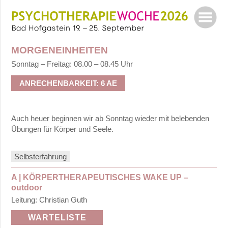
MORGENEINHEITEN
Vorträge
Sonntag – Freitag: 08.00 – 08.45 Uhr
Seminare/Gruppen:
ANRECHENBARKEIT: 6 AE
A
–
Auch heuer beginnen wir ab Sonntag wieder mit belebenden
D:
Übungen für Körper und Seele.
Morgeneinheiten
E:
Selbsterfahrung
Outdoorgruppe
A | KÖRPERTHERAPEUTISCHES WAKE UP –
100
outdoor
–
Leitung: Christian Guth
114:
WARTELISTE
10.30