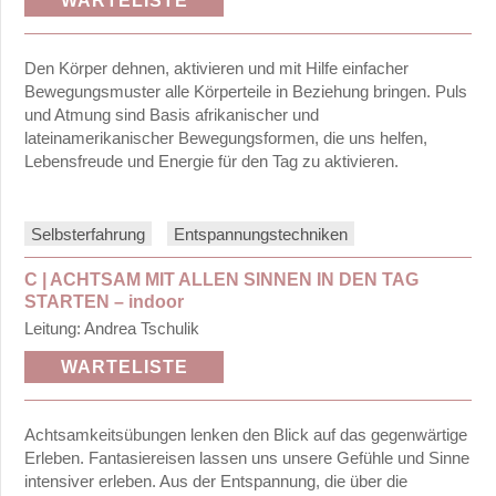
WARTELISTE
401
–
Den Körper dehnen, aktivieren und mit Hilfe einfacher
402:
Bewegungsmuster alle Körperteile in Beziehung bringen. Puls
15.30
und Atmung sind Basis afrikanischer und
lateinamerikanischer Bewegungsformen, die uns helfen,
bis
Lebensfreude und Energie für den Tag zu aktivieren.
19.25
Uhr
Referent:innen
Selbsterfahrung
Entspannungstechniken
Anmeldeformular
C | ACHTSAM MIT ALLEN SINNEN IN DEN TAG
STARTEN –
indoor
Organisatorisches
Leitung: Andrea Tschulik
Psy-
WARTELISTE
Diplome
/
Lehrgänge
Achtsamkeitsübungen lenken den Blick auf das gegenwärtige
Erleben. Fantasiereisen lassen uns unsere Gefühle und Sinne
Leseliste
intensiver erleben. Aus der Entspannung, die über die
–